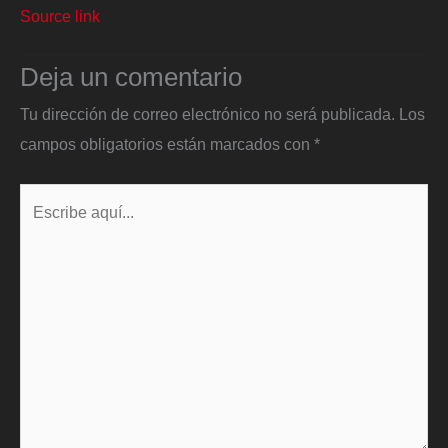
Source link
Deja un comentario
Tu dirección de correo electrónico no será publicada.
Los
campos obligatorios están marcados con
*
Escribe
aquí...