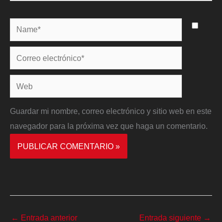
Name*
Correo
electrónico*
Web
Guardar mi nombre, correo electrónico y sitio web en este
navegador para la próxima vez que haga un comentario.
←
Entrada anterior
Entrada siguiente
→