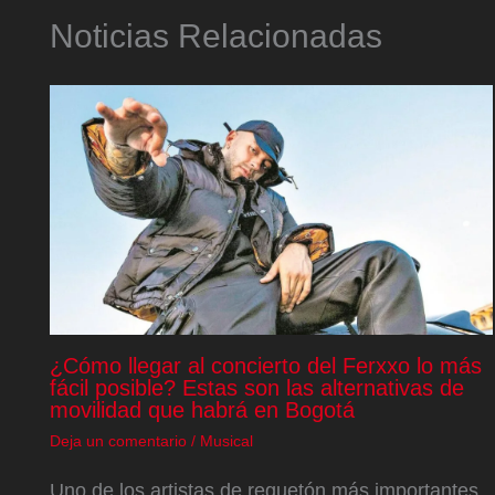
Noticias Relacionadas
¿Cómo llegar al concierto del Ferxxo lo más
fácil posible? Estas son las alternativas de
movilidad que habrá en Bogotá
Deja un comentario
/
Musical
Uno de los artistas de reguetón más importantes