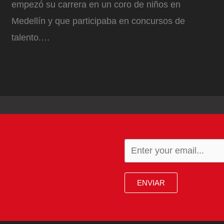
empezó su carrera en un coro de niños en
Medellín y que participaba en concursos de
talento.…
ENVIAR