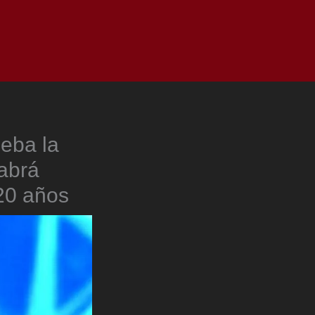
as
Top
Redes
Pauta
Privacy Policy
ueba la
abrá
20 años