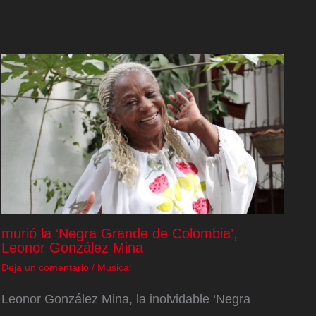
murió la ‘Negra Grande de Colombia’,
Leonor González Mina
Deja un comentario
/
Musical
Leonor González Mina, la inolvidable ‘Negra