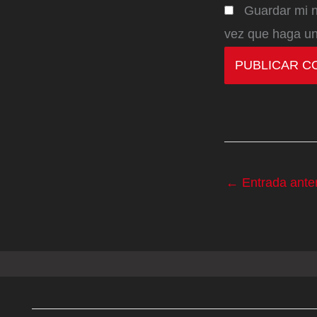
Guardar mi n
vez que haga un
←
Entrada anter