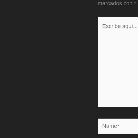
marcados con
*
Escribe
aquí...
Name*