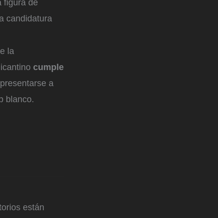
 figura de
la candidatura
e la
licantino
cumple
 presentarse a
b blanco.
orios están