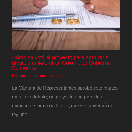
Cómo se votó el proyecto para aprobar el
divorcio unilateral en Colombia | Gobierno |
Economía
Deja un comentario
/
Nacional
La Cámara de Representantes aprobó este martes,
en último debate, un proyecto que permite el
divorcio de forma unilateral, que se convertirá en
ley una…