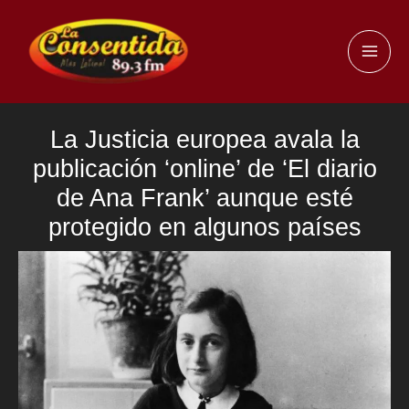
Ir
al
MAI
contenido
ME
La Justicia europea avala la
publicación ‘online’ de ‘El diario
de Ana Frank’ aunque esté
protegido en algunos países