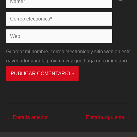
Correo
electrónico*
Web
Guardar mi nombre, correo electrónico y sitio web en este
navegador para la próxima vez que haga un comentario.
←
Entrada anterior
Entrada siguiente
→