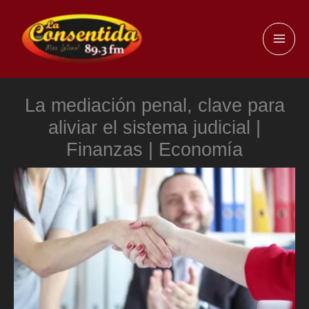
Ir
al
MAI
contenido
ME
La mediación penal, clave para
aliviar el sistema judicial |
Finanzas | Economía