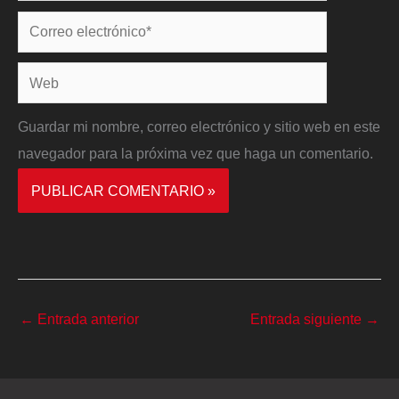
Correo
electrónico*
Web
Guardar mi nombre, correo electrónico y sitio web en este
navegador para la próxima vez que haga un comentario.
←
Entrada anterior
Entrada siguiente
→