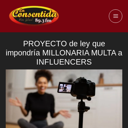
Ir
al
MAI
contenido
ME
PROYECTO de ley que
impondría MILLONARIA MULTA a
INFLUENCERS