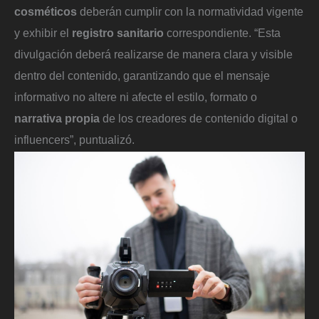
cosméticos
deberán cumplir con la normatividad vigente
y exhibir el
registro sanitario
correspondiente. “Esta
divulgación deberá realizarse de manera clara y visible
dentro del contenido, garantizando que el mensaje
informativo no altere ni afecte el estilo, formato o
narrativa propia
de los creadores de contenido digital o
influencers”, puntualizó.