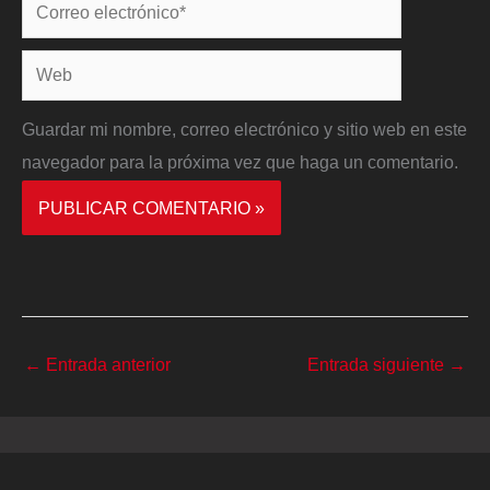
Correo
electrónico*
Web
Guardar mi nombre, correo electrónico y sitio web en este
navegador para la próxima vez que haga un comentario.
←
Entrada anterior
Entrada siguiente
→