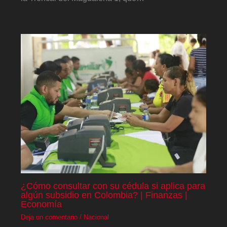
¿Cómo consultar con su cédula si aplica para
algún subsidio en Colombia? | Finanzas |
Economía
Deja un comentario
/
Nacional