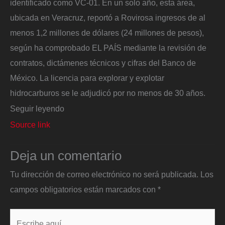
identificado como VC-01. En un solo año, esta área,
ubicada en Veracruz, reportó a Rovirosa ingresos de al
menos 1,2 millones de dólares (24 millones de pesos),
según ha comprobado EL PAÍS mediante la revisión de
contratos, dictámenes técnicos y cifras del Banco de
México. La licencia para explorar y explotar
hidrocarburos se le adjudicó por no menos de 30 años.
Seguir leyendo
Source link
Deja un comentario
Tu dirección de correo electrónico no será publicada.
Los
campos obligatorios están marcados con
*
Escribe