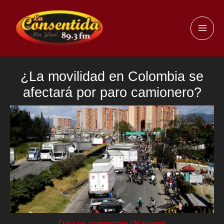
Ir
al
MAI
contenido
ME
¿La movilidad en Colombia se
afectará por paro camionero?
Deja un comentario
/
Nacional