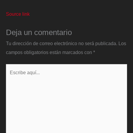
Source link
Deja un comentario
Tu dirección de correo electrónico no será publicada.
Los
campos obligatorios están marcados con
*
Escribe
aquí...