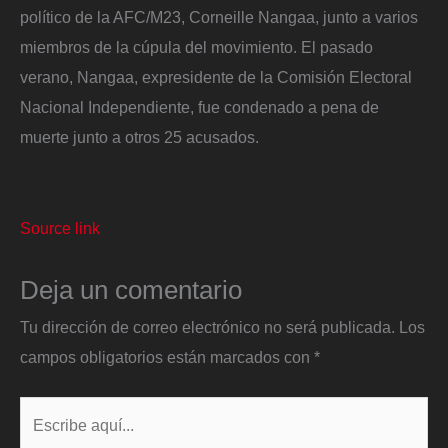
político de la AFC/M23, Corneille Nangaa, junto a varios
miembros de la cúpula del movimiento. El pasado
verano, Nangaa, expresidente de la Comisión Electoral
Nacional Independiente, fue condenado a pena de
muerte junto a otros 25 acusados.
Source link
Deja un comentario
Tu dirección de correo electrónico no será publicada.
Los
campos obligatorios están marcados con
*
Escribe
aquí...