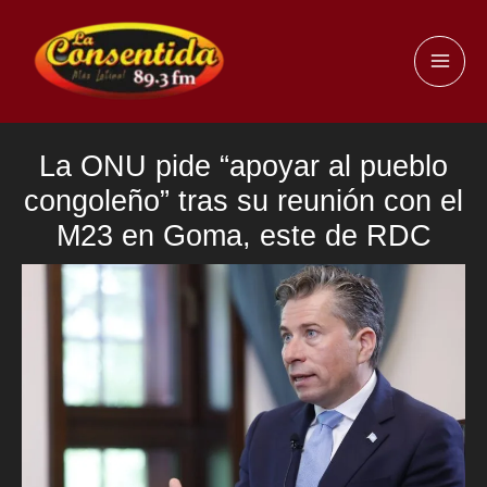
Ir
al
MAI
contenido
ME
La ONU pide “apoyar al pueblo
congoleño” tras su reunión con el
M23 en Goma, este de RDC