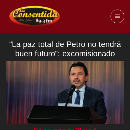
Ir
al
MAI
contenido
ME
“La paz total de Petro no tendrá
buen futuro”: excomisionado
Deja un comentario
/
Nacional