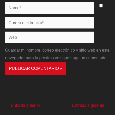
Name*
Correo
electrónico*
Web
Guardar mi nombre, correo electrónico y sitio web en este
navegador para la próxima vez que haga un comentario.
←
Entrada anterior
Entrada siguiente
→