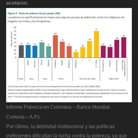
acotaron.
Informe Pobreza en Colombia – Banco Mundial.
Cortesía – A.P.I.
Por último, la debilidad institucional y las políticas
ineficientes dificultan la lucha contra la pobreza, ya que