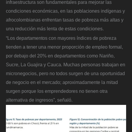
infraestructura son fundamentales para mejorar las
condiciones económicas, en las poblaciones indígenas y
afrocolombianas enfrentan tasas de pobreza más altas y
una reducción más lenta de estas condiciones.
“Los departamentos con mayores índices de pobreza
tienden a tener una menor proporción de empleo formal,
por debajo del 20% en departamentos como Nariño,
Sucre, La Guajira y Cauca. Muchas personas trabajan en
micronegocios, pero no todos surgen de una oportunidad
de negocio en el mercado; aproximadamente la mitad
surgen porque los emprendedores no tienen otra
alternativa de ingresos”, señaló.