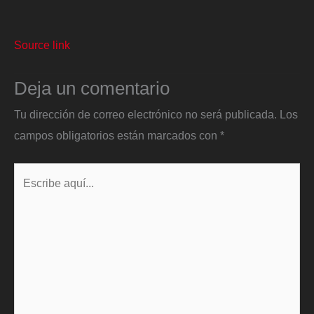
Source link
Deja un comentario
Tu dirección de correo electrónico no será publicada.
Los
campos obligatorios están marcados con
*
Escribe
aquí...