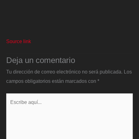
Source link
Deja un comentario
Tu dirección de correo electrónico no será publicada.
Los
campos obligatorios están marcados con
*
Escribe
aquí...