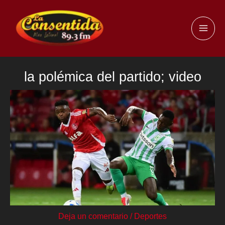
Ir
al
MAI
contenido
ME
la polémica del partido; video
Deja un comentario
/
Deportes