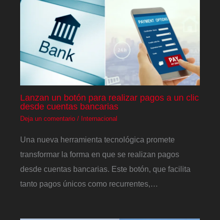
Lanzan un botón para realizar pagos a un clic
desde cuentas bancarias
Deja un comentario
/
Internacional
Una nueva herramienta tecnológica promete
transformar la forma en que se realizan pagos
desde cuentas bancarias. Este botón, que facilita
tanto pagos únicos como recurrentes,…