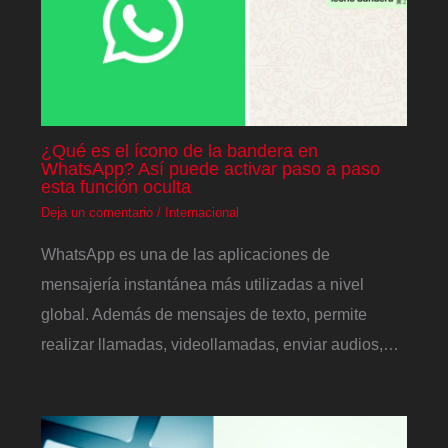
¿Qué es el ícono de la bandera en
WhatsApp? Así puede activar paso a paso
esta función oculta
Deja un comentario
/
Internacional
WhatsApp es una de las aplicaciones de
mensajería instantánea más utilizadas a nivel
global. Además de mensajes de texto, permite
realizar llamadas, videollamadas, enviar audios,…