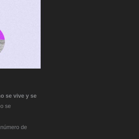
o se vive y se
o se
r número de