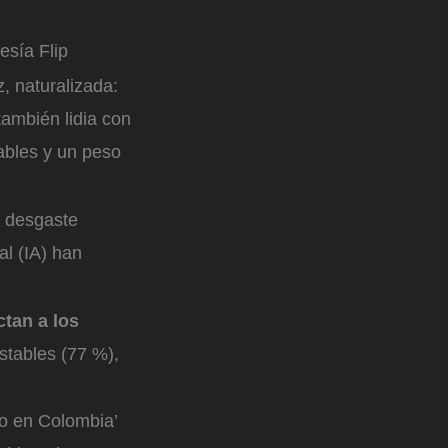
esía Flip
z, naturalizada:
también lidia con
zables y un peso
e desgaste
al (IA) han
ctan a los
estables (77 %),
mo en Colombia’