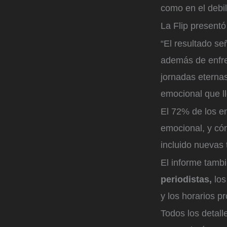
como en el debi
La Flip presentó
“El resultado se
además de enfren
jornadas eternas
emocional que ll
El 72% de los e
emocional, y cómo
incluido nuevas 
El informe tambi
periodistas,
los
y los horarios 
Todos los detall