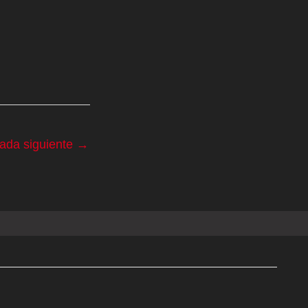
rada siguiente
→