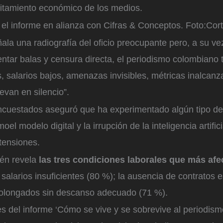
litamiento económico de los medios.
 el informe en alianza con Cifras & Conceptos.
Foto:
Cort
ñala una radiografía del oficio preocupante pero, a su ve
tar balas y censura directa, el periodismo colombiano 
, salarios bajos, amenazas invisibles, métricas inalcan
evan en silencio”.
ncuestados aseguró que ha experimentado algún tipo d
el modelo digital y la irrupción de la inteligencia artifici
tensiones.
én revela
las tres condiciones laborales que más afe
 salarios insuficientes (80 %); la ausencia de contratos 
prolongados sin descanso adecuado (71 %).
es del informe ‘Cómo se vive y se sobrevive al periodis