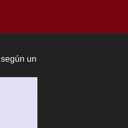
as
Top
Redes
Pauta
Privacy Policy
, según un