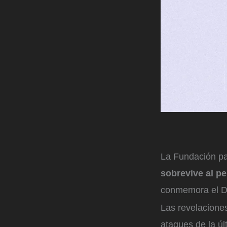
La Fundación par
sobrevive al p
conmemora el Dí
Las revelacione
ataques de la ú