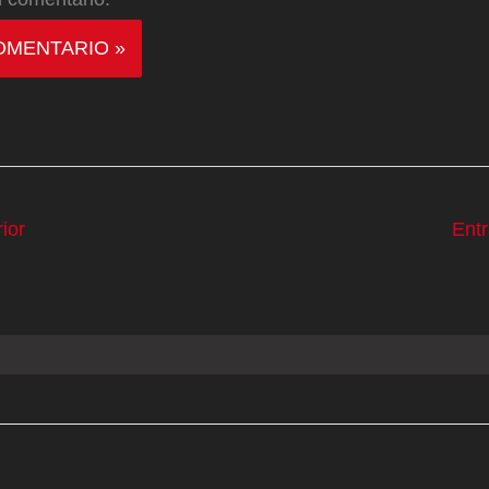
ior
Ent