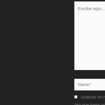
Escribe
aquí...
Name*
Guardar mi n
vez que haga un