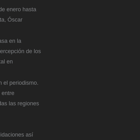
de enero hasta
ta, Óscar
asa en la
ercepción de los
tal en
n el periodismo.
 entre
das las regiones
idaciones así