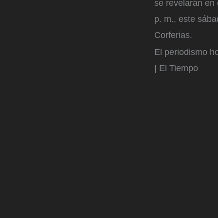
se revelarán en 
p. m., este sába
Corferias.
El periodismo ho
| El Tiempo