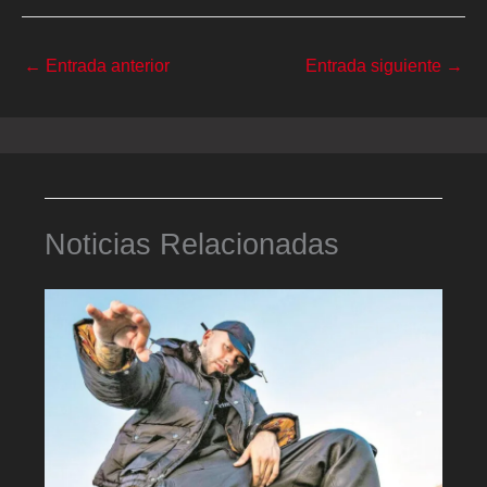
←
Entrada anterior
Entrada siguiente
→
Noticias Relacionadas