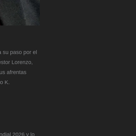
 su paso por el
éstor Lorenzo,
us afrentas
o K.
ndial 2026 y lo