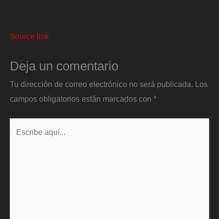
Source link
Deja un comentario
Tu dirección de correo electrónico no será publicada.
Los
campos obligatorios están marcados con
*
Escribe
aquí...