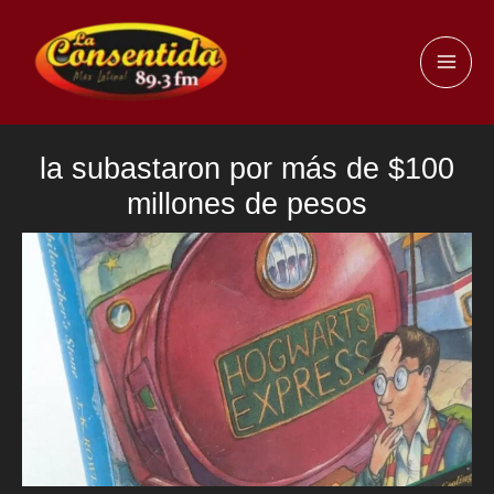
Ir
al
MAI
contenido
ME
la subastaron por más de $100
millones de pesos