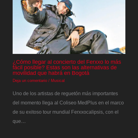
¿Cómo llegar al concierto del Ferxxo lo más
fácil posible? Estas son las alternativas de
movilidad que habrá en Bogotá
Deja un comentario
/
Musical
Uno de los artistas de reguetón más importantes
del momento llega al Coliseo MedPlus en el marco
de su exitoso tour mundial Ferxxocalipsis, con el
que…