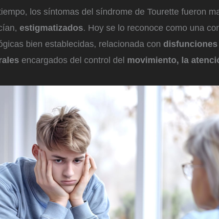
iempo, los síntomas del síndrome de Tourette fueron ma
cían,
estigmatizados
. Hoy se lo reconoce como una co
ógicas bien establecidas, relacionada con
disfunciones
brales
encargados del control del
movimiento, la atenci