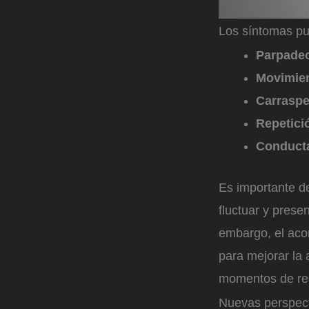
Los síntomas pue
Parpadeo
Movimie
Carraspe
Repetici
Conduct
Es importante d
fluctuar y pres
embargo, el ac
para mejorar la 
momentos de rec
Nuevas perspect