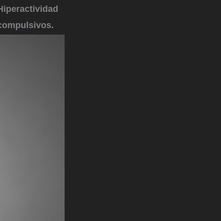
Hiperactividad
compulsivos.