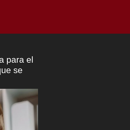
as
Top
Redes
Pauta
Privacy Policy
a para el
que se