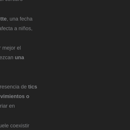
tte
, una fecha
fecta a niños,
 mejor el
orezcan
una
presencia de
tics
vimientos o
riar en
ele coexistir