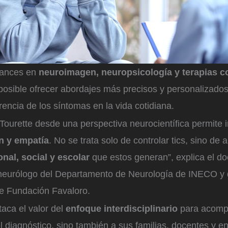
vances en
neuroimagen, neuropsicología y terapias 
posible ofrecer abordajes más precisos y personalizado
erencia de los síntomas en la vida cotidiana.
ourette desde una perspectiva neurocientífica permite i
n y empatía
. No se trata solo de controlar tics, sino de 
nal, social y escolar
que estos generan”, explica el d
eurólogo del Departamento de Neurología de INECO y de
e Fundación Favaloro.
aca el valor del
enfoque interdisciplinario
para acompa
l diagnóstico, sino también a sus familias, docentes y e