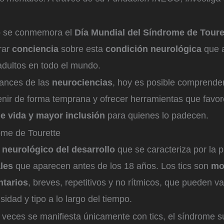
o
se conmemora el
Día Mundial del
Síndrome de Toure
rar
conciencia
sobre esta
condición neurológica
que a
adultos en todo el mundo.
vances de las
neurociencias
, hoy es posible comprender
venir de forma temprana y ofrecer herramientas que fav
de vida y mayor inclusión
para quienes lo padecen.
ome de Tourette
 neurológico del desarrollo
que se caracteriza por la 
les
que aparecen antes de los 18 años. Los tics son
mo
ntarios
, breves, repetitivos y no rítmicos, que pueden va
sidad y tipo a lo largo del tiempo.
eces se manifiesta únicamente con tics, el síndrome su