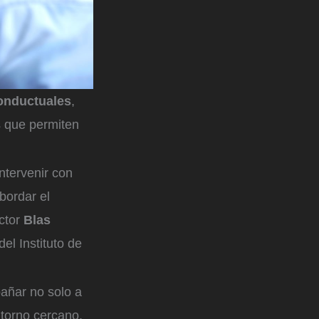
conductuales
,
s que permiten
ntervenir con
abordar el
octor
Blas
l Instituto de
ñar no solo a
ntorno cercano,