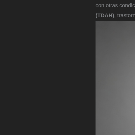
con otras condi
(TDAH)
, trasto