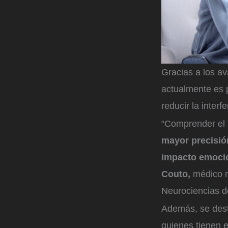
Gracias a los a
actualmente es 
reducir la interf
“Comprender el T
mayor precisió
impacto emocio
Couto,
médico n
Neurociencias d
Además, se dest
quienes tienen e