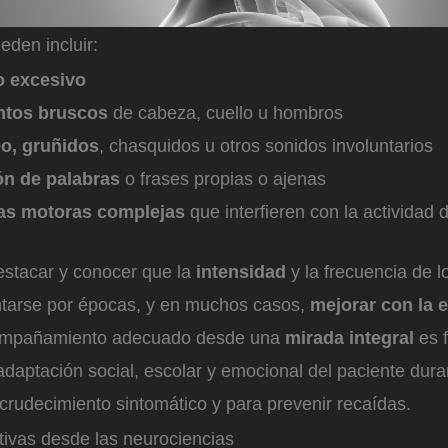
den incluir:
 excesivo
ntos bruscos
de cabeza, cuello u hombros
o, gruñidos
, chasquidos u otros sonidos involuntarios
ón de palabras
o frases propias o ajenas
as motoras complejas
que interfieren con la actividad d
estacar y conocer que la
intensidad
y la frecuencia de l
entarse por épocas, y en muchos casos,
mejorar con la 
ompañamiento adecuado desde una
mirada integral
es 
adaptación social, escolar y emocional del paciente dura
rudecimiento sintomático y para prevenir recaídas.
ivas desde las neurociencias