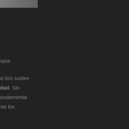
iaria
os tics suelen
edad
. Sin
fundamental
nte los