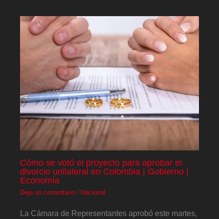
Cómo se votó el proyecto para aprobar el
divorcio unilateral en Colombia | Gobierno |
Economía
Deja un comentario
/
Nacional
La Cámara de Representantes aprobó este martes,