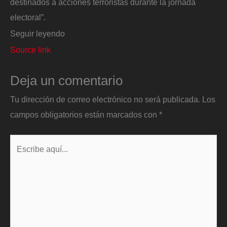
destinados a acciones terroristas durante la jornada
electoral”.
Seguir leyendo
Source link
Deja un comentario
Tu dirección de correo electrónico no será publicada.
Los
campos obligatorios están marcados con
*
Escribe
aquí...