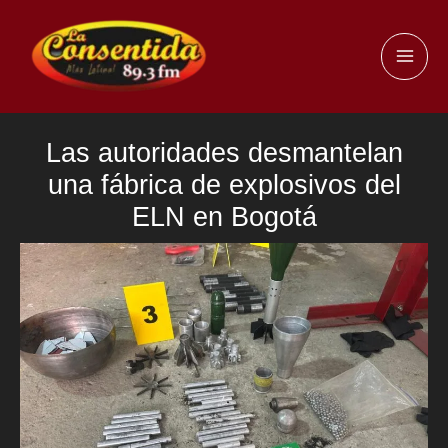
Ir
al
MAI
contenido
ME
Las autoridades desmantelan
una fábrica de explosivos del
ELN en Bogotá