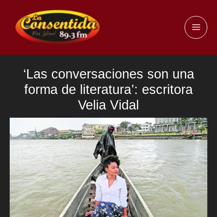
Ir
al
MAI
contenido
ME
‘Las conversaciones son una
forma de literatura’: escritora
Velia Vidal