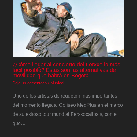
¿Cómo llegar al concierto del Ferxxo lo más
fácil posible? Estas son las alternativas de
movilidad que habrá en Bogotá
Deja un comentario
/
Musical
Uno de los artistas de reguetón más importantes
del momento llega al Coliseo MedPlus en el marco
de su exitoso tour mundial Ferxxocalipsis, con el
que…