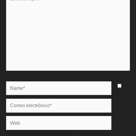
aquí...
Name*
Correo
electrónico*
Web