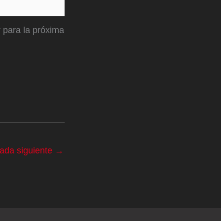
 para la próxima
rada siguiente
→