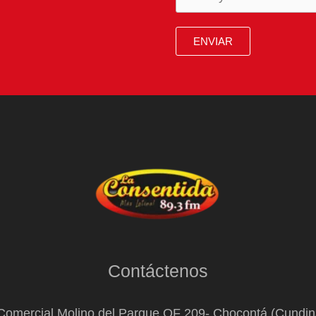
ENVIAR
Contáctenos
Comercial Molino del Parque OF 209- Chocontá (Cundi