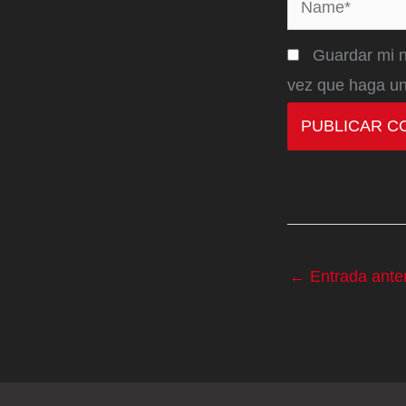
Guardar mi n
vez que haga un
←
Entrada anter