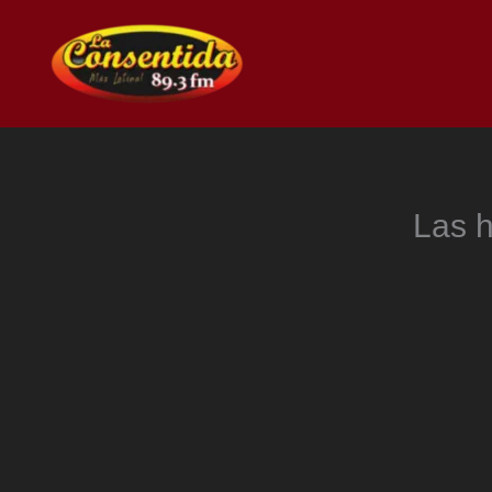
Ir
al
contenido
Las h