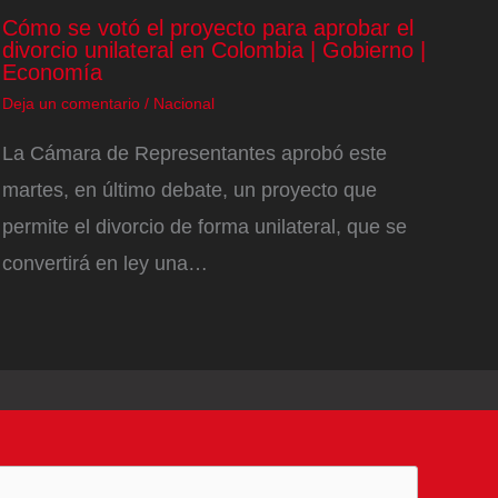
Cómo se votó el proyecto para aprobar el
divorcio unilateral en Colombia | Gobierno |
Economía
Deja un comentario
/
Nacional
La Cámara de Representantes aprobó este
martes, en último debate, un proyecto que
permite el divorcio de forma unilateral, que se
convertirá en ley una…