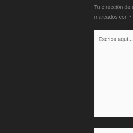
Tu dirección de 
marcados con
*
Escribe
aquí...
Name*