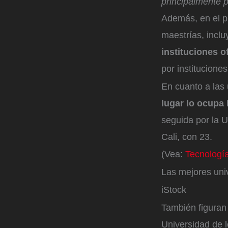
principalmente p
Además, en el p
maestrías, incl
instituciones of
por instituciones
En cuanto a las
lugar lo ocupa
seguida por la U
Cali, con 23.
(Vea:
Tecnología
Las mejores uni
iStock
También figuran 
Universidad de l