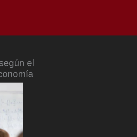
as
Top
Redes
Pauta
Privacy Policy
según el
Economía