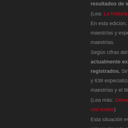
resultados de s
(Lea:
La histori
En esta edición,
maestrías y esp
maestrías.
Según cifras de
actualmente ex
registrados.
Sin
y 638 especializ
maestrías y el 8
(Lea más:
Denun
con Icetex
)
Esta situación e