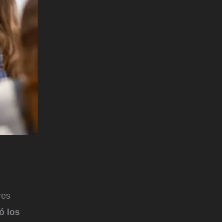
res
ó los