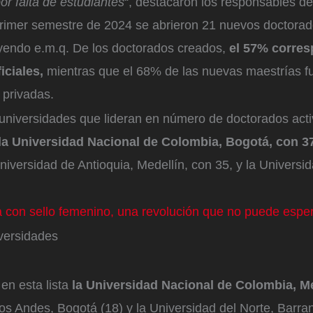
or falta de estudiantes
“, destacaron los responsables de
rimer semestre de 2024 se abrieron 21 nuevos doctorad
uyendo e.m.q. De los doctorados creados,
el 57% corres
iciales,
mientras que el 68% de las nuevas maestrías f
 privadas.
 universidades que lideran en número de doctorados act
 la Universidad Nacional de Colombia, Bogotá, con 
niversidad de Antioquia, Medellín, con 35, y la Universid
 con sello femenino, una revolución que no puede espe
versidades
en esta lista
la Universidad Nacional de Colombia, Med
os Andes, Bogotá (18) y la Universidad del Norte, Barran