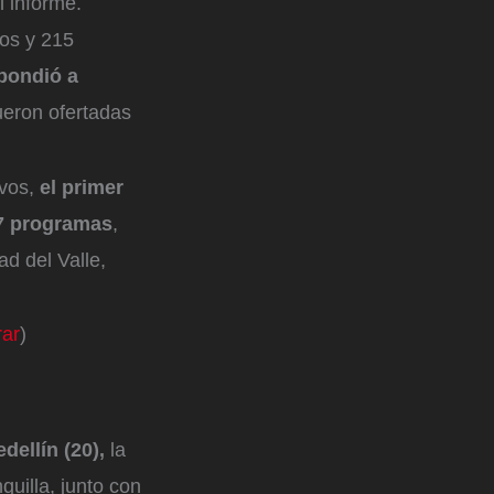
l informe.
os y 215
pondió a
ueron ofertadas
ivos,
el primer
37 programas
,
ad del Valle,
rar
)
ellín (20),
la
quilla, junto con