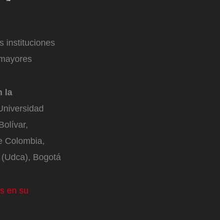
s instituciones
 mayores
 la
 Universidad
olívar,
de Colombia,
 (Udca), Bogotá
os en su