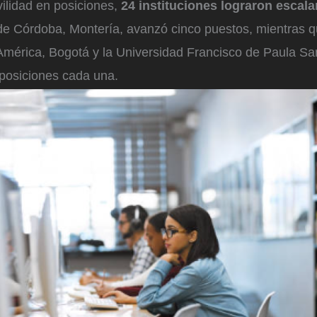
ilidad en posiciones,
24 instituciones lograron escalar
de Córdoba, Montería, avanzó cinco puestos, mientras q
América, Bogotá y la Universidad Francisco de Paula Sa
 posiciones cada una.