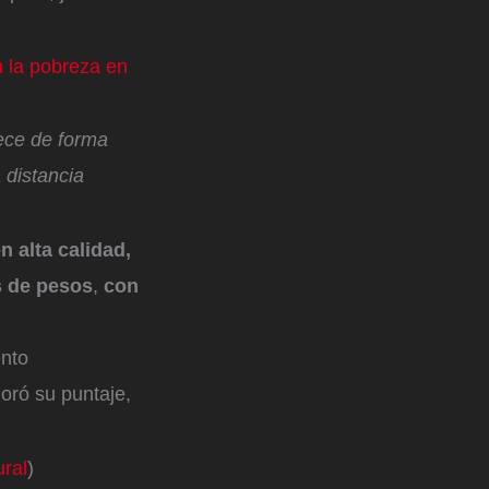
n la pobreza en
ece de forma
 distancia
 alta calidad,
s de pesos
,
con
ento
joró su puntaje,
ural
)