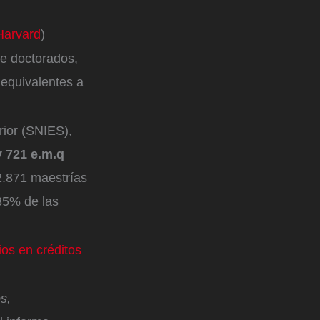
Harvard
)
 de doctorados,
 equivalentes a
rior (SNIES),
y 721 e.m.q
2.871 maestrías
 85% de las
os en créditos
s,