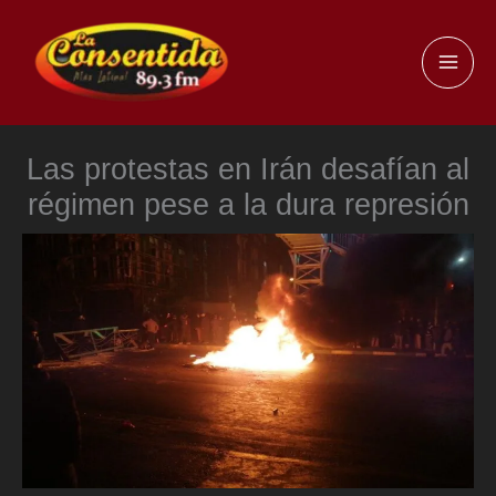
Ir
al
MAI
contenido
ME
Las protestas en Irán desafían al
régimen pese a la dura represión