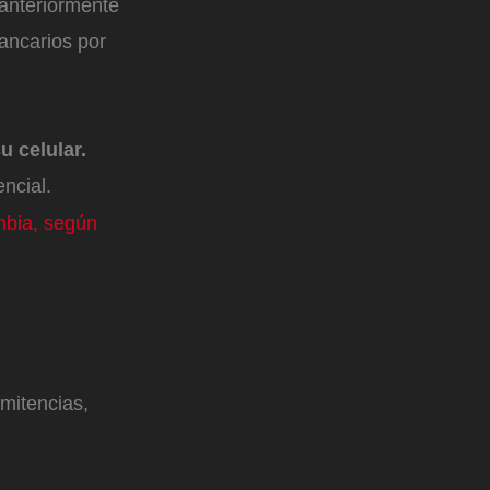
 anteriormente
ancarios por
 celular.
ncial.
mbia, según
rmitencias,