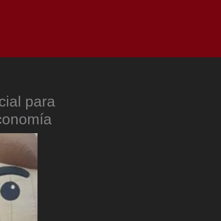
as
Top
Redes
Pauta
Privacy Policy
ial para
Economía