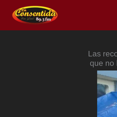
Ir
al
contenido
Las rec
que no 