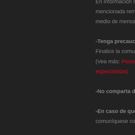
En información s
mencionada rema
medio de mensaj
-Tenga precauc
Finalice la comu
(Vea más:
Pocos
especialistas)
-No comparta d
-En caso de que
comuníquese co