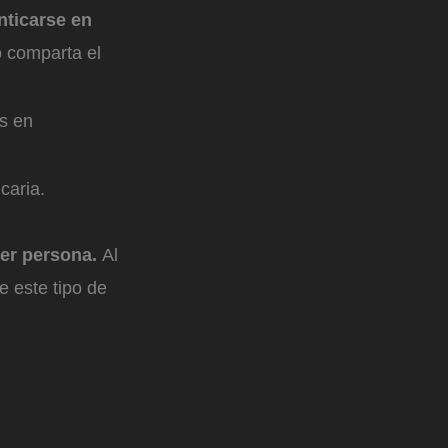
nticarse en
o comparta el
as en
caria.
ier persona.
Al
e este tipo de