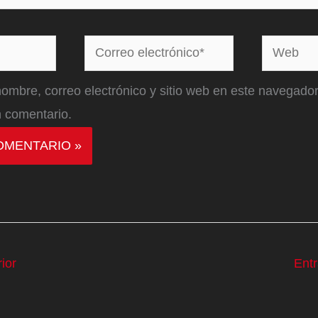
Correo
Web
electrónico*
ombre, correo electrónico y sitio web en este navegador
 comentario.
ior
Ent