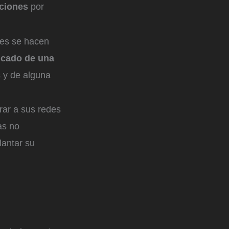
nciones
por
tes se hacen
licado de una
 y de alguna
rar a sus redes
as no
lantar su