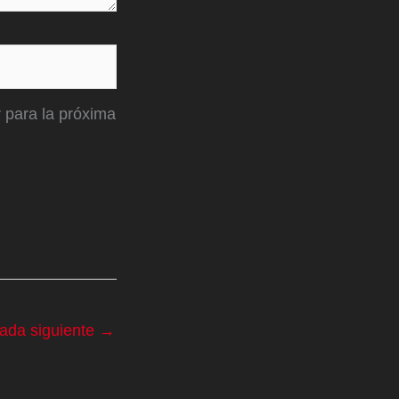
 para la próxima
rada siguiente
→