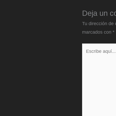
Deja un c
Tu dirección de 
marcados con
*
Escribe
aquí...