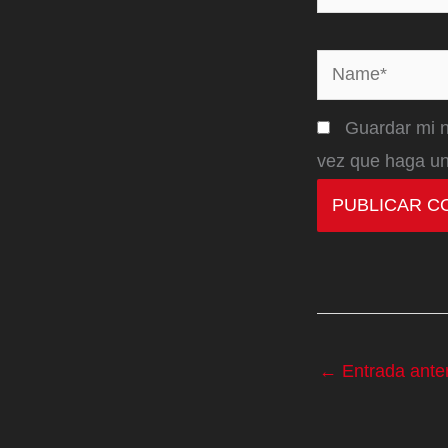
Name*
Guardar mi n
vez que haga un
←
Entrada anter