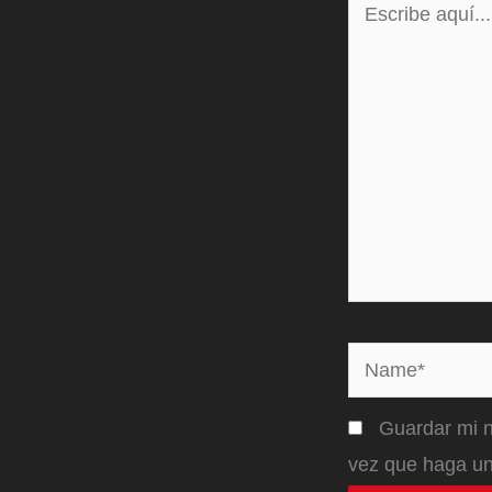
aquí...
Name*
Guardar mi n
vez que haga un