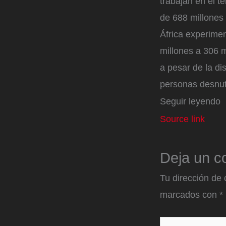
trabajan en el 
de 688 millones 
África experime
millones a 306 m
a pesar de la d
personas desnutr
Seguir leyendo
Source link
Deja un c
Tu dirección de 
marcados con
*
Escribe