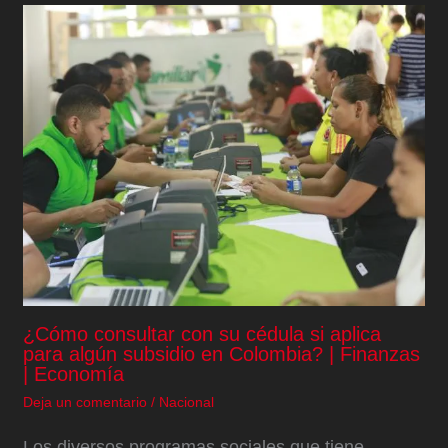
¿Cómo consultar con su cédula si aplica
para algún subsidio en Colombia? | Finanzas
| Economía
Deja un comentario
/
Nacional
Los diversos programas sociales que tiene