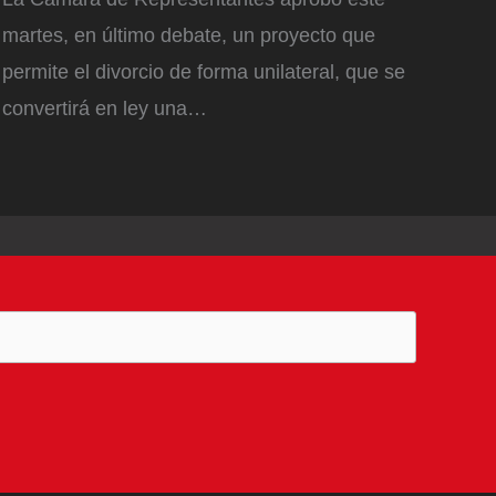
martes, en último debate, un proyecto que
permite el divorcio de forma unilateral, que se
convertirá en ley una…