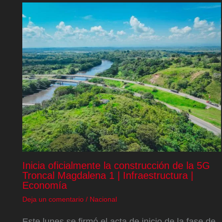
Inicia oficialmente la construcción de la 5G
Troncal Magdalena 1 | Infraestructura |
Economía
Deja un comentario
/
Nacional
Este lunes se firmó el acta de inicio de la fase de