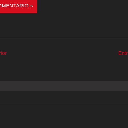
ior
Ent