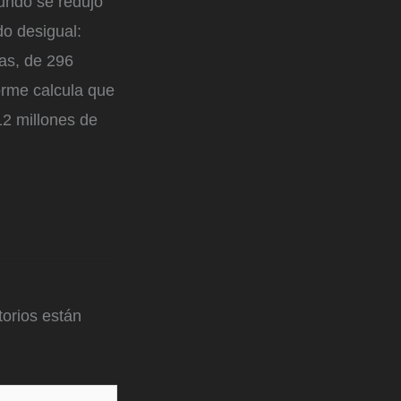
undo se redujo
do desigual:
as, de 296
forme calcula que
12 millones de
orios están