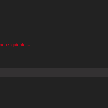
rada siguiente
→