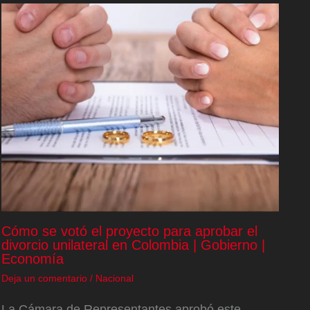
Cómo se votó el proyecto para aprobar el
divorcio unilateral en Colombia | Gobierno |
Economía
Deja un comentario
/
Nacional
La Cámara de Representantes aprobó este