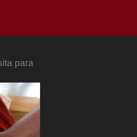
as
Top
Redes
Pauta
Privacy Policy
sita para