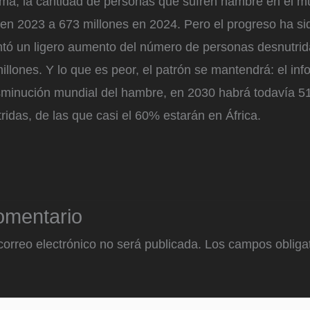
tema, la cantidad de personas que sufren hambre en el m
en 2023 a 673 millones en 2024. Pero el progreso ha si
ntó un ligero aumento del número de personas desnutrid
illones. Y lo que es peor, el patrón se mantendrá: el in
isminución mundial del hambre, en 2030 habrá todavía 5
idas, de las que casi el 60% estarán en África.
omentario
correo electrónico no será publicada.
Los campos obligat