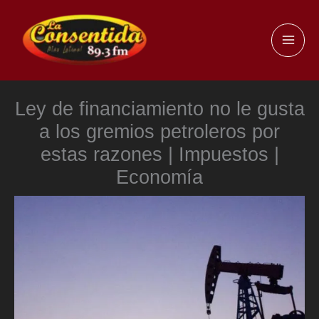
Ir
al
MAI
contenido
ME
Ley de financiamiento no le gusta
a los gremios petroleros por
estas razones | Impuestos |
Economía