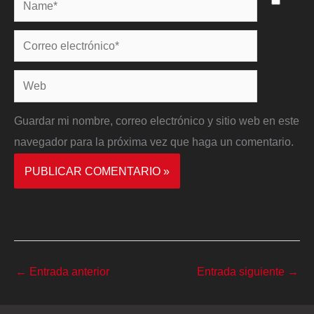
Correo
electrónico*
Web
Guardar mi nombre, correo electrónico y sitio web en este
navegador para la próxima vez que haga un comentario.
←
Entrada anterior
Entrada siguiente
→