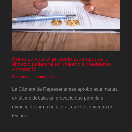
Cómo se votó el proyecto para aprobar el
divorcio unilateral en Colombia | Gobierno |
Economía
Deja un comentario
/
Nacional
La Cámara de Representantes aprobó este martes,
en último debate, un proyecto que permite el
divorcio de forma unilateral, que se convertirá en
ley una…