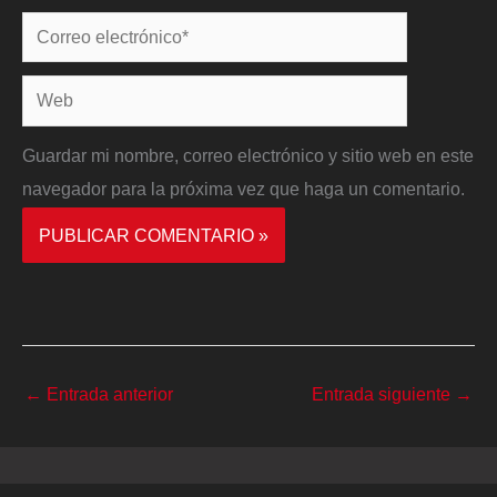
Correo
electrónico*
Web
Guardar mi nombre, correo electrónico y sitio web en este
navegador para la próxima vez que haga un comentario.
←
Entrada anterior
Entrada siguiente
→