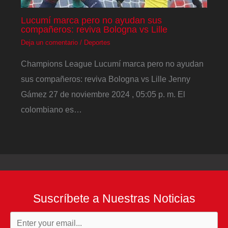
Lucumí marca pero no ayudan sus
compañeros: reviva Bologna vs Lille
Deja un comentario
/
Deportes
Champions League Lucumí marca pero no ayudan
sus compañeros: reviva Bologna vs Lille Jenny
Gámez 27 de noviembre 2024 , 05:05 p. m. El
colombiano es…
Suscríbete a Nuestras Noticias