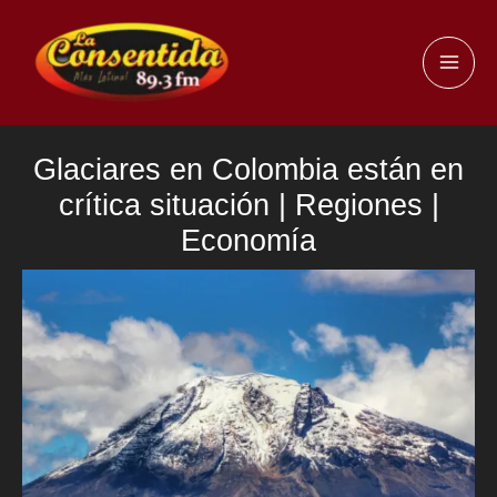
Ir
al
MAI
contenido
ME
Glaciares en Colombia están en
crítica situación | Regiones |
Economía