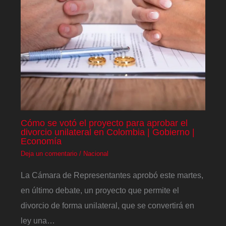
Cómo se votó el proyecto para aprobar el
divorcio unilateral en Colombia | Gobierno |
Economía
Deja un comentario
/
Nacional
La Cámara de Representantes aprobó este martes,
en último debate, un proyecto que permite el
divorcio de forma unilateral, que se convertirá en
ley una…