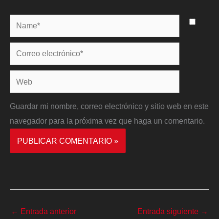
Name*
Correo
electrónico*
Web
Guardar mi nombre, correo electrónico y sitio web en este
navegador para la próxima vez que haga un comentario.
←
Entrada anterior
Entrada siguiente
→