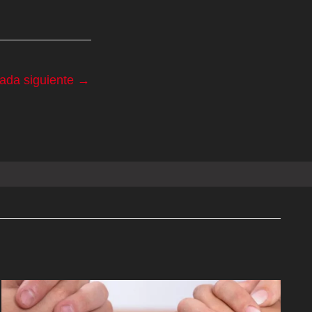
rada siguiente
→