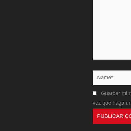
Name*
Guardar mi n
vez que haga un