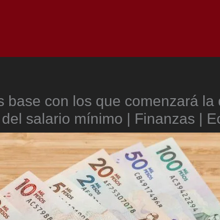
Inicio
Notici
s base con los que comenzará la 
 del salario mínimo | Finanzas |