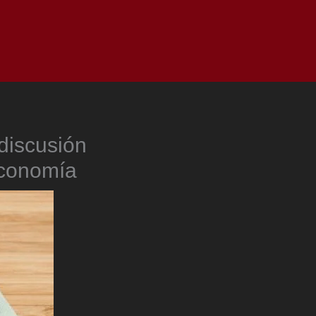
as
Top
Redes
Pauta
Privacy Policy
discusión
 Economía