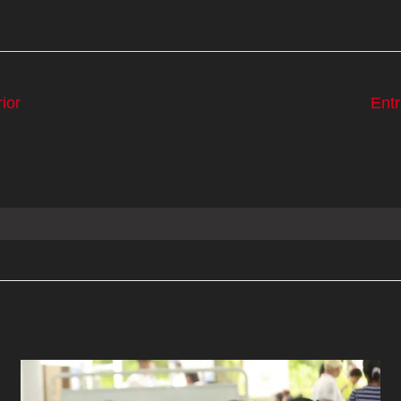
ior
Ent