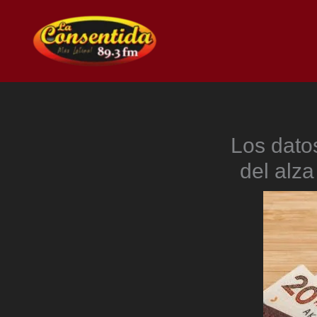
Ir
al
contenido
Los dato
del alza