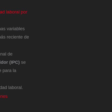
ad laboral por
nas variables
ás reciente de
onal de
idor (IPC)
se
 para la
idad laboral.
ones