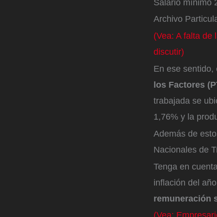
Salario mínimo 
Archivo Particul
(Vea: A falta de
discutir)
En ese sentido, 
los Factores (
trabajada se ubi
1,76% y la prod
Además de estos
Nacionales de T
Tenga en cuenta
inflación del añ
remuneración s
(Vea: Empresario