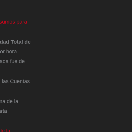
insumos para
idad Total de
por hora
eada fue de
o las Cuentas
ma de la
sta
de la