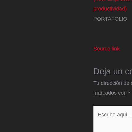
productividad)
PORTAFOLIO
Source link
Deja un c
Tu dirección de 
marcados con
*
Escribe
aquí...