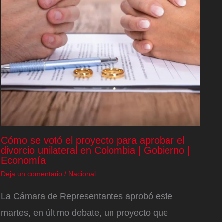
Cómo se votó el proyecto para aprobar el
divorcio unilateral en Colombia | Gobierno |
Economía
Deja un comentario
/
Nacional
La Cámara de Representantes aprobó este
martes, en último debate, un proyecto que