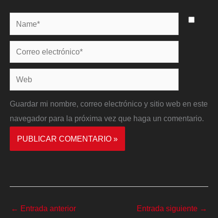
Name*
Correo
electrónico*
Web
Guardar mi nombre, correo electrónico y sitio web en este
navegador para la próxima vez que haga un comentario.
←
Entrada anterior
Entrada siguiente
→