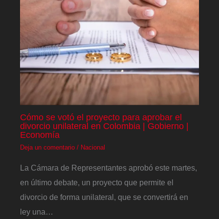
Cómo se votó el proyecto para aprobar el
divorcio unilateral en Colombia | Gobierno |
Economía
Deja un comentario
/
Nacional
La Cámara de Representantes aprobó este martes,
en último debate, un proyecto que permite el
divorcio de forma unilateral, que se convertirá en
ley una…