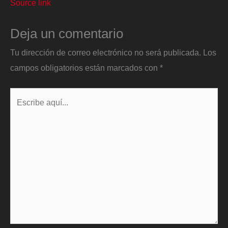
Source link
Deja un comentario
Tu dirección de correo electrónico no será publicada.
Los
campos obligatorios están marcados con
*
Escribe
aquí...