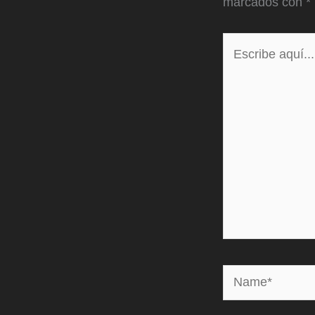
marcados con
*
Escribe
aquí...
Name*