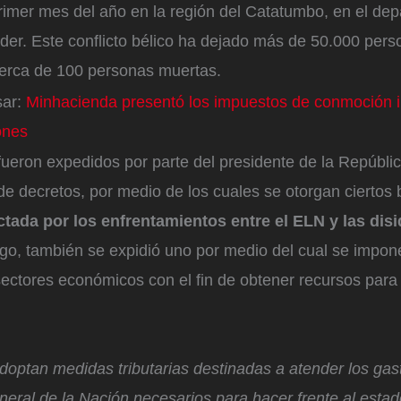
rimer mes del año en la región del Catatumbo, en el de
der. Este conflicto bélico ha dejado más de 50.000 pers
erca de 100 personas muertas.
sar:
Minhacienda presentó los impuestos de conmoción in
ones
 fueron expedidos por parte del presidente de la Repúbli
de decretos, por medio de los cuales se otorgan ciertos 
ctada por los enfrentamientos entre el ELN y las disi
go, también se expidió uno por medio del cual se impo
sectores económicos con el fin de obtener recursos para
adoptan medidas tributarias destinadas a atender los gas
eral de la Nación necesarios para hacer frente al esta