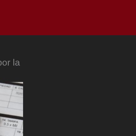
as
Top
Redes
Pauta
Privacy Policy
or la