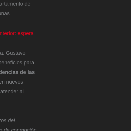
partamento del
onas
terior: espera
ca, Gustavo
beneficios para
dencias de las
nen nuevos
 atender al
tos del
do de conmoción