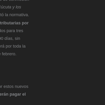
Cúcuta y los
ltó la normativa.
tributarias por
os para tres
0 días, sin
rá por toda la
 febrero.
or estos nuevos
rán pagar el