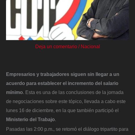
Deja un comentario
/
Nacional
Empresarios y trabajadores siguen sin llegar a un
acuerdo para establecer el incremento del salario
mínimo
. Esta es una de las conclusiones de la jornada
de negociaciones sobre este tópico, llevada a cabo este
lunes 16 de diciembre, en la que también participó el
Ministerio del Trabajo
.
Pasadas las 2:00 p.m., se retomó el diálogo tripartito para