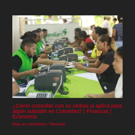
¿Cómo consultar con su cédula si aplica para
algún subsidio en Colombia? | Finanzas |
Economía
Deja un comentario
/
Nacional