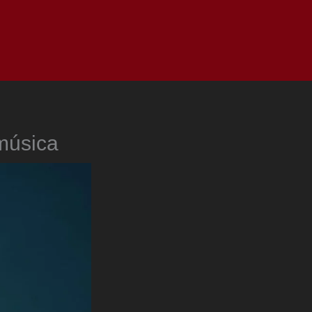
as
Top
Redes
Pauta
Privacy Policy
música