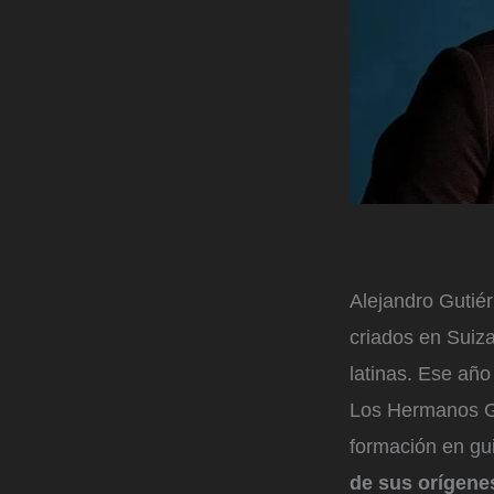
Alejandro Gutié
criados en Suiz
latinas. Ese añ
Los Hermanos Gu
formación en gui
de sus orígenes