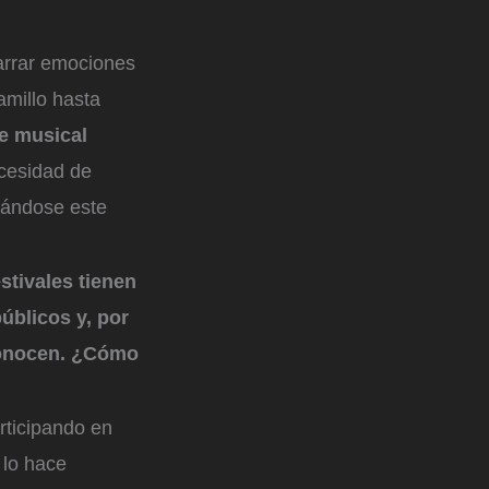
narrar emociones
amillo hasta
e musical
ecesidad de
tándose este
stivales tienen
úblicos y, por
 conocen. ¿Cómo
rticipando en
 lo hace