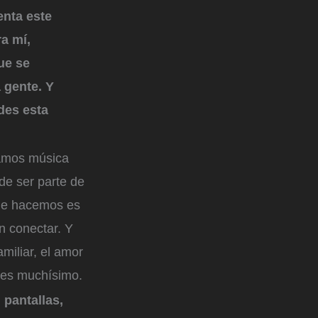
enta este
ra mí,
ue se
a gente. Y
des esta
ramos música
de ser parte de
 que hacemos es
n conectar. Y
miliar, el amor
a es muchísimo.
pantallas,