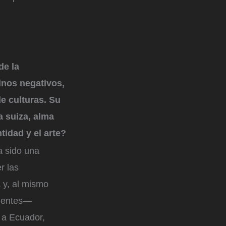
de la
inos negativos,
e culturas. Su
a suiza, alma
tidad y el arte?
a sido una
r las
a y, al mismo
rientes—
 a Ecuador,