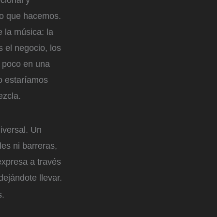
cional y
 lo que hacemos.
 la música: la
 el negocio, los
e poco en una
no estaríamos
ezcla.
iversal. Un
es ni barreras,
expresa a través
ejándote llevar.
s.