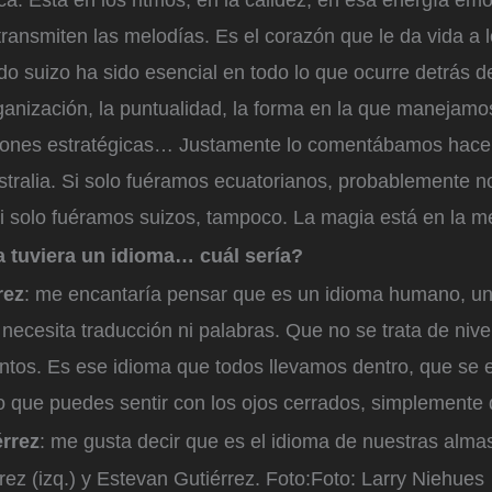
a. Está en los ritmos, en la calidez, en esa energía emo
transmiten las melodías. Es el corazón que le da vida a
do suizo ha sido esencial en todo lo que ocurre detrás de
rganización, la puntualidad, la forma en la que manejamos
isiones estratégicas… Justamente lo comentábamos hac
stralia. Si solo fuéramos ecuatorianos, probablemente 
i solo fuéramos suizos, tampoco. La magia está en la m
a tuviera un idioma… cuál sería?
rez
: me encantaría pensar que es un idioma humano, un
necesita traducción ni palabras. Que no se trata de nivel
entos. Es ese idioma que todos llevamos dentro, que se 
 que puedes sentir con los ojos cerrados, simplemente d
érrez
: me gusta decir que es el idioma de nuestras alma
rez (izq.) y Estevan Gutiérrez.
Foto:
Foto: Larry Niehues