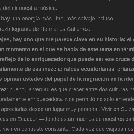
 definir nuestra música.
s hay una energía más libre, más salvaje incluso
rez
Integrante de Hermanos Gutiérrez.
jes, hay uno que me parece clave en su historia: el 
un momento en el que se habla de este tema en térm
reflejo de lo enriquecedor que puede ser ese cruce d
stamente de esa mezcla: raíces ecuatorianas, crianz
é opinan ustedes del papel de la migración en la iden
rez
: bueno, la verdad es que crecer entre dos culturas h
fundamente enriquecedora. Nos permitió no solo entende
o apreciarlas desde un lugar muy personal. Vivir en Suiz
aíces en Ecuador —donde están muchos de nuestros pa
o vivir en contraste constante. Cada vez que viajábamos