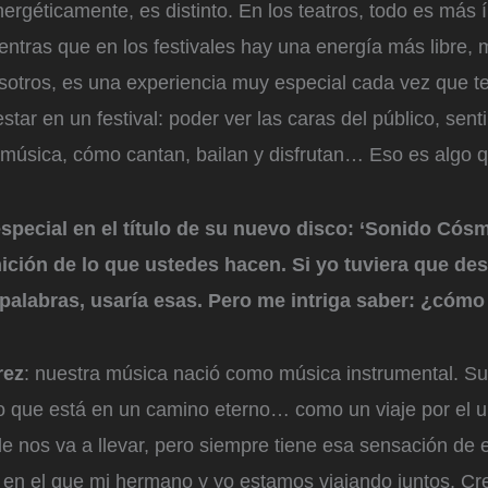
rgéticamente, es distinto. En los teatros, todo es más 
entras que en los festivales hay una energía más libre, 
osotros, es una experiencia muy especial cada vez que 
star en un festival: poder ver las caras del público, sent
 música, cómo cantan, bailan y disfrutan… Eso es algo q
pecial en el título de su nuevo disco: ‘Sonido Cósm
ción de lo que ustedes hacen. Si yo tuviera que des
palabras, usaría esas. Pero me intriga saber: ¿cómo 
rez
: nuestra música nació como música instrumental. Su
to que está en un camino eterno… como un viaje por el 
 nos va a llevar, pero siempre tiene esa sensación de 
p
en el que mi hermano y yo estamos viajando juntos. Cr