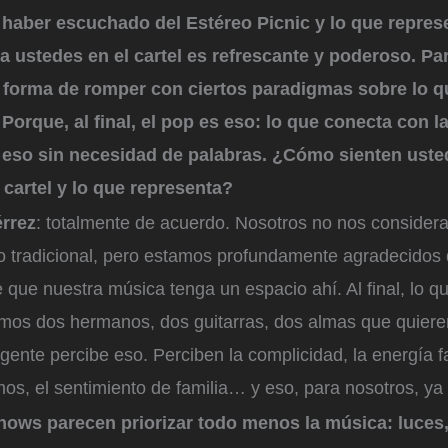
haber escuchado del Estéreo Picnic y lo que repres
s a ustedes en el cartel es refrescante y poderoso. Pa
 forma de romper con ciertos paradigmas sobre lo q
Porque, al final, el pop es eso: lo que conecta con l
 eso sin necesidad de palabras. ¿Cómo sienten uste
 cartel y lo que representa?
érrez
: totalmente de acuerdo. Nosotros no nos conside
do tradicional, pero estamos profundamente agradecidos 
de que nuestra música tenga un espacio ahí. Al final, lo
omos dos hermanos, dos guitarras, dos almas que quiere
gente percibe eso. Perciben la complicidad, la energía fa
os, el sentimiento de familia… y eso, para nosotros, y
ows parecen priorizar todo menos la música: luces, 