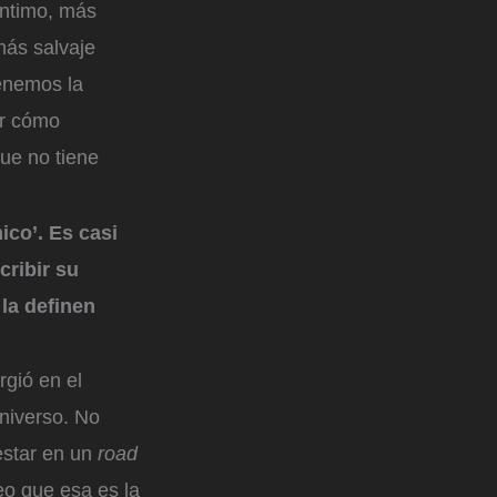
íntimo, más
más salvaje
tenemos la
ir cómo
ue no tiene
ico’. Es casi
cribir su
la definen
rgió en el
universo. No
estar en un
road
eo que esa es la