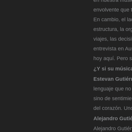
en nuestra músic
envolvente que 
En cambio, el la
estructura, la o
viajes, las dec
entrevista en Au
hoy aquí. Pero s
¿Y si su músic
Estevan Gutiér
lenguaje que no 
sino de sentimi
del corazón. Uno
Alejandro Guti
Alejandro Gutiér