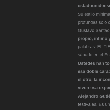
estadounidens
Su estilo minima
profundas solo c
Gustavo Santaol
propio, íntimo
palabras. EL TI
sábado en el Est
Ustedes han toc
esa doble cara:
el otro, la in
viven esa expe
Alejandro Guti
festivales. Es u