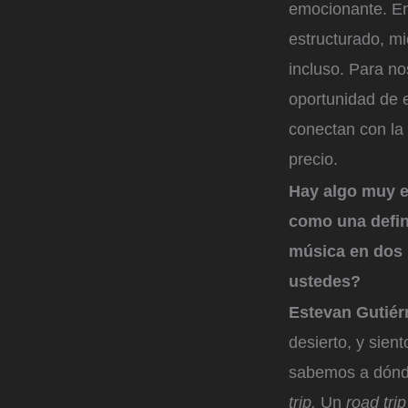
emocionante. Ene
estructurado, mi
incluso. Para n
oportunidad de e
conectan con la
precio.
Hay algo muy es
como una defini
música en dos 
ustedes?
Estevan Gutiér
desierto, y sien
sabemos a dónde
trip.
Un
road tri