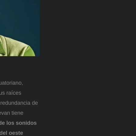
uatoriano,
us raíces
 redundancia de
evan tiene
de los sonidos
 del oeste