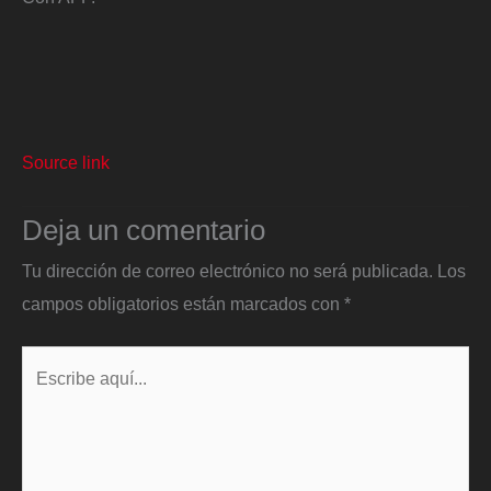
Source link
Deja un comentario
Tu dirección de correo electrónico no será publicada.
Los
campos obligatorios están marcados con
*
Escribe
aquí...