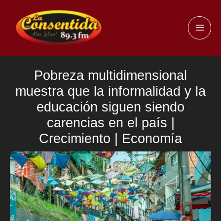
Ir
al
MAI
contenido
ME
Pobreza multidimensional
muestra que la informalidad y la
educación siguen siendo
carencias en el país |
Crecimiento | Economía