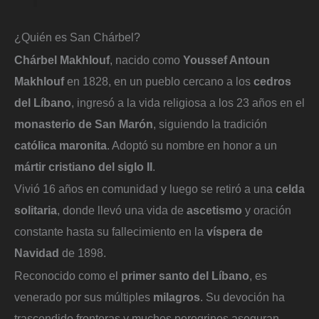
¿Quién es San Chárbel?
Chárbel Makhlouf
, nacido como
Youssef Antoun
Makhlouf
en 1828, en un pueblo cercano a los
cedros
del Líbano
, ingresó a la vida religiosa a los 23 años en el
monasterio de San Marón
, siguiendo la tradición
católica maronita
. Adoptó su nombre en honor a un
mártir cristiano del siglo II
.
Vivió 16 años en comunidad y luego se retiró a una
celda
solitaria
, donde llevó una vida de
ascetismo
y oración
constante hasta su fallecimiento en la
víspera de
Navidad
de 1898.
Reconocido como el
primer santo del Líbano
, es
venerado por sus múltiples
milagros
. Su devoción ha
trascendido fronteras y muchos peregrinos aseguran