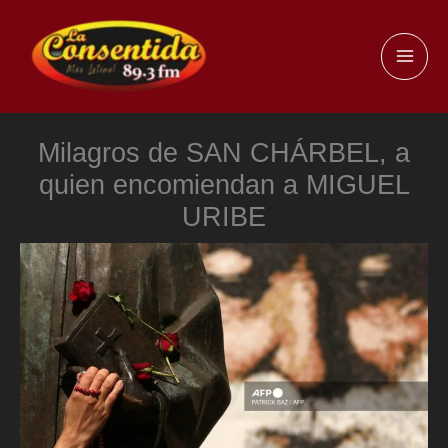
Ir
al
MAI
contenido
ME
Milagros de SAN CHÁRBEL, a
quien encomiendan a MIGUEL
URIBE