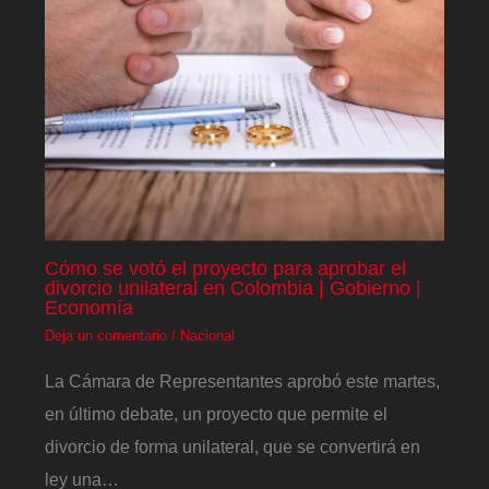
Cómo se votó el proyecto para aprobar el
divorcio unilateral en Colombia | Gobierno |
Economía
Deja un comentario
/
Nacional
La Cámara de Representantes aprobó este martes,
en último debate, un proyecto que permite el
divorcio de forma unilateral, que se convertirá en
ley una…