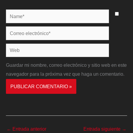
Name*
Correo
electrónico*
Web
Guardar mi nombre, correo electrónico y sitio web en este
navegador para la próxima vez que haga un comentario.
←
Entrada anterior
Entrada siguiente
→