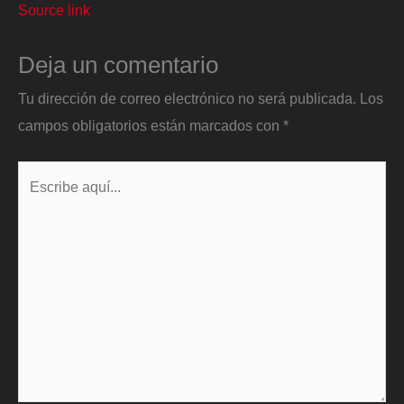
Source link
Deja un comentario
Tu dirección de correo electrónico no será publicada.
Los
campos obligatorios están marcados con
*
Escribe
aquí...