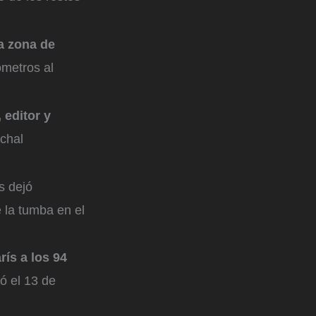
la zona de
ómetros al
 editor y
ichal
s dejó
 la tumba en el
rís a los 94
ó el 13 de