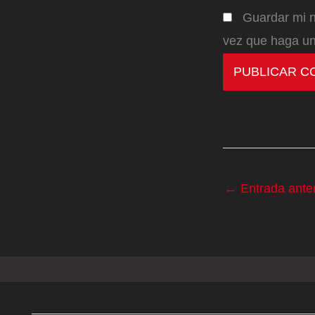
Guardar mi n
vez que haga un
←
Entrada anter