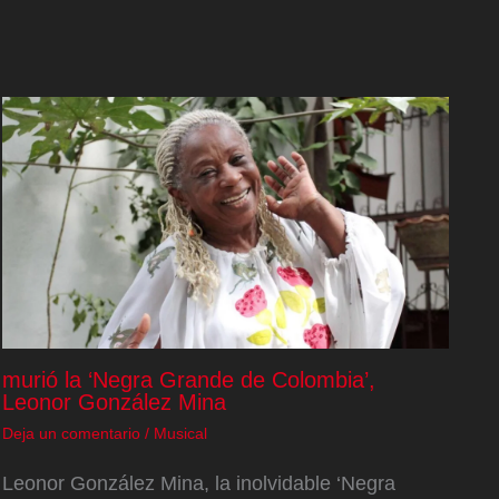
murió la ‘Negra Grande de Colombia’,
Leonor González Mina
Deja un comentario
/
Musical
Leonor González Mina, la inolvidable ‘Negra