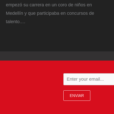
empezó su carrera en un coro de niños en
Medellín y que participaba en concursos de
talento.…
ENVIAR