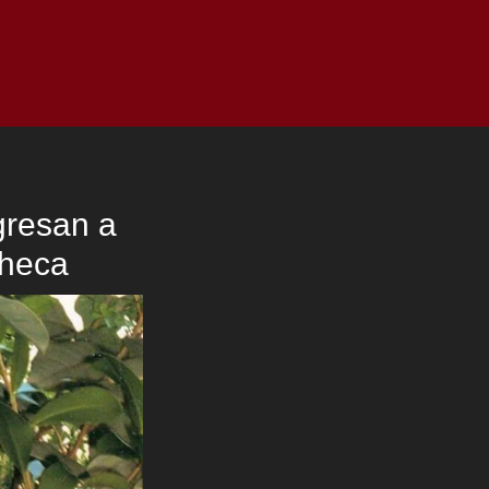
as
Top
Redes
Pauta
Privacy Policy
gresan a
Checa