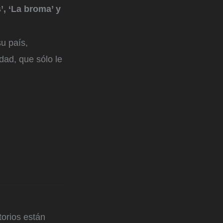
’, ‘La broma’ y
su país,
dad, que sólo le
orios están