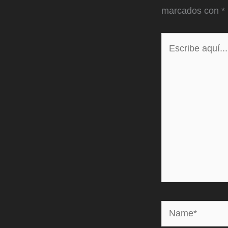
marcados con
*
Escribe
aquí...
Name*