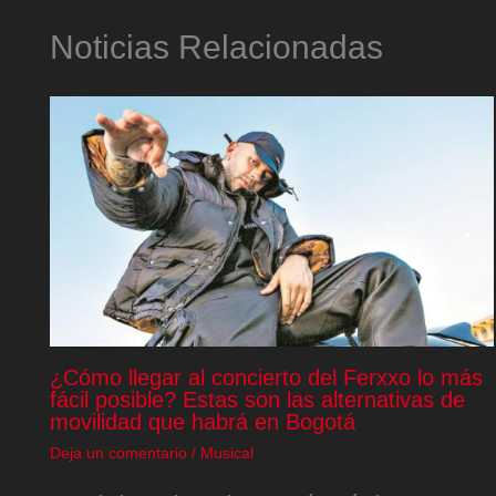
Noticias Relacionadas
¿Cómo llegar al concierto del Ferxxo lo más
fácil posible? Estas son las alternativas de
movilidad que habrá en Bogotá
Deja un comentario
/
Musical