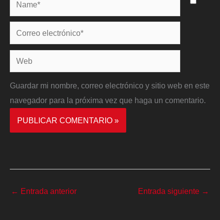
Name*
Correo
electrónico*
Web
Guardar mi nombre, correo electrónico y sitio web en este
navegador para la próxima vez que haga un comentario.
←
Entrada anterior
Entrada siguiente
→