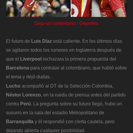
Deja un comentario
/
Deportes
El futuro de
Luis Díaz
está caliente. En los últimos días
se agitaron todos los rumores en Inglaterra después de
que el
Liverpool
rechazara la primera propuesta del
Barcelona
para contratar al colombiano, que habló sobre
el tema y dejó dudas.
Lucho
acompañó al DT de la Selección Colombia,
Néstor Lorenzo,
en la rueda de prensa antes del partido
contra
Perú
. La pregunta sobre su futuro llegó, hubo un
susurro en la sala del estadio Metropolitano de
Barranquilla
y él respondió con cierta cautela, pero
dejando abierta cualquier posibilidad.