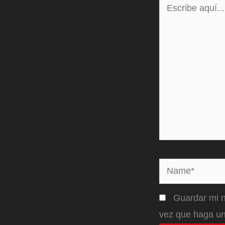
Escribe
aquí...
Name*
Guardar mi n
vez que haga un