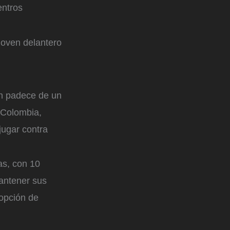
entros
 joven delantero
n padece de un
 Colombia,
jugar contra
as, con 10
antener sus
 opción de