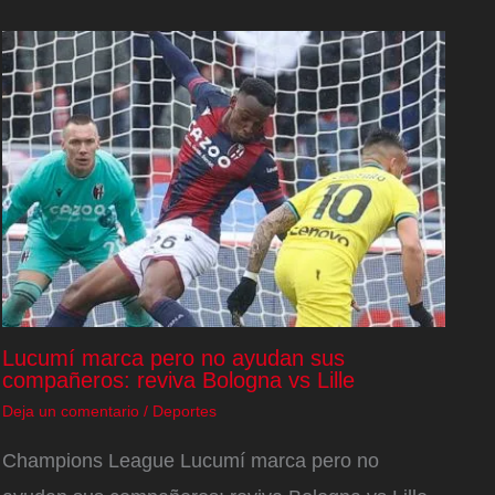
Lucumí marca pero no ayudan sus
compañeros: reviva Bologna vs Lille
Deja un comentario
/
Deportes
Champions League Lucumí marca pero no