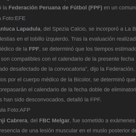
ó la
Federación Peruana de Fútbol (FPF)
en un comuni
á
Foto:
EFE
anluca Lapadula
, del Spezia Calcio, se incorporó a La B
stias en el tobillo izquierdo. Tras la evaluación realizad
édico de la
FPF
, se determinó que los tiempos estimad
son compatibles con el calendario de la presente fecha 
do desafectado de la convocatoria”, dijo la Federación.
os por el cuerpo médico de la Bicolor, se determinó qu
repasarán el calendario de la fecha doble de eliminatori
 han sido desconvocados, detalló la FPF.
ula
Foto:
AFP
ji Cabrera
, del
FBC Melgar
, fue sometido a exámenes
presencia de una lesión muscular en el muslo posterior 