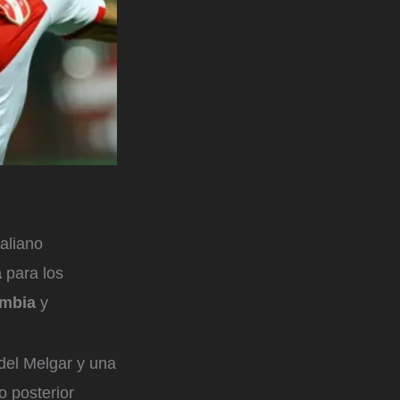
aliano
a
para los
ombia
y
 del Melgar y una
o posterior