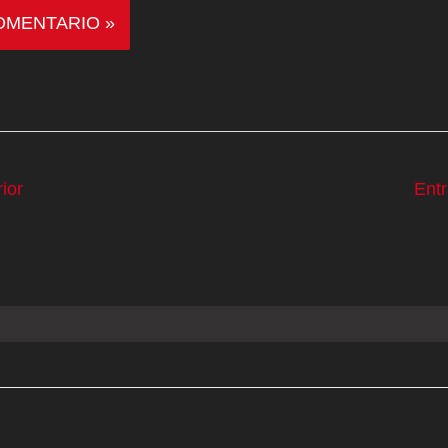
ior
Ent