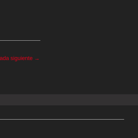
rada siguiente
→