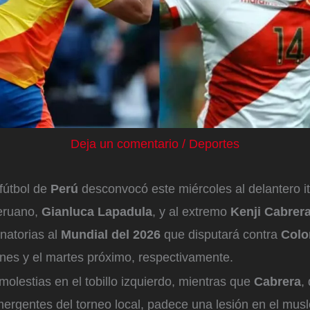
Deja un comentario
/
Deportes
fútbol de
Perú
desconvocó este miércoles al delantero it
eruano,
Gianluca Lapadula
, y al extremo
Kenji Cabrer
inatorias al
Mundial del 2026
que disputará contra
Col
ernes y el martes próximo, respectivamente.
molestias en el tobillo izquierdo, mientras que
Cabrera
,
mergentes del torneo local, padece una lesión en el musl