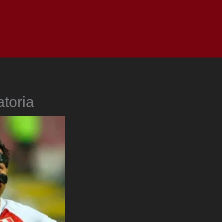
as
Top
Redes
Pauta
Privacy Policy
atoria