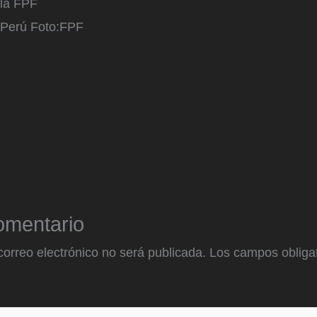
la FPF
 Perú
Foto:
FPF
omentario
correo electrónico no será publicada.
Los campos obligat