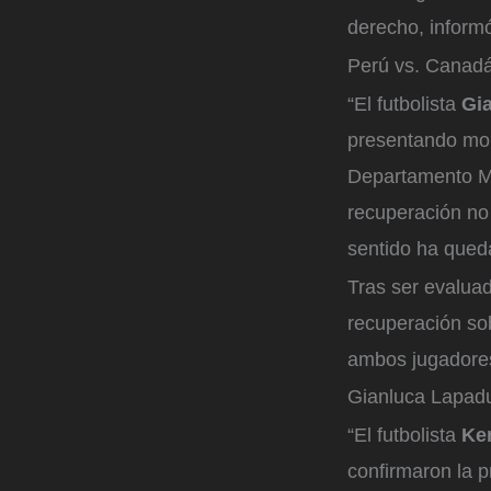
derecho, inform
Perú vs. Canad
“El futbolista
Gi
presentando mole
Departamento M
recuperación no 
sentido ha queda
Tras ser evaluad
recuperación sob
ambos jugadores
Gianluca Lapad
“El futbolista
Ken
confirmaron la 