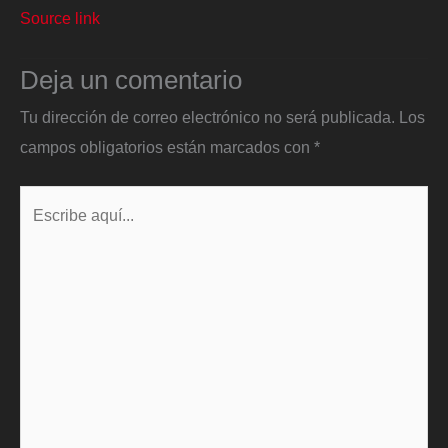
Source link
Deja un comentario
Tu dirección de correo electrónico no será publicada.
Los
campos obligatorios están marcados con
*
Escribe
aquí...