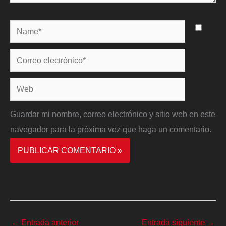
Name*
Correo
electrónico*
Web
Guardar mi nombre, correo electrónico y sitio web en este
navegador para la próxima vez que haga un comentario.
←
Entrada anterior
Entrada siguiente
→