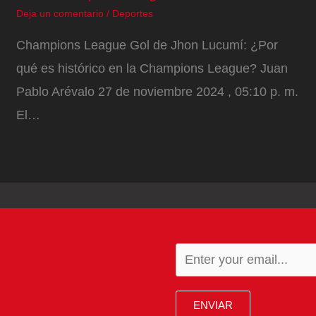
Deja un comentario
/
Deportes
Champions League Gol de Jhon Lucumí: ¿Por
qué es histórico en la Champions League? Juan
Pablo Arévalo 27 de noviembre 2024 , 05:10 p. m.
El…
ENVIAR