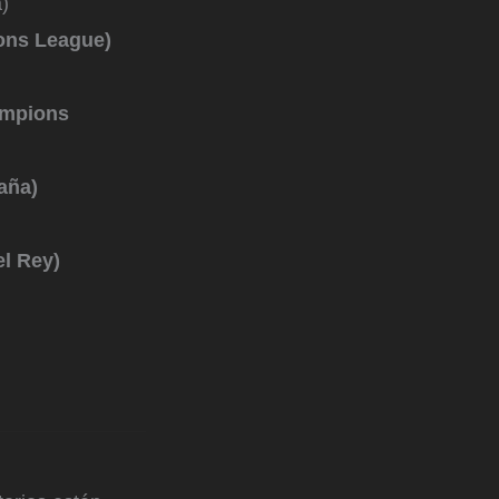
)
ions League)
ampions
aña)
el Rey)