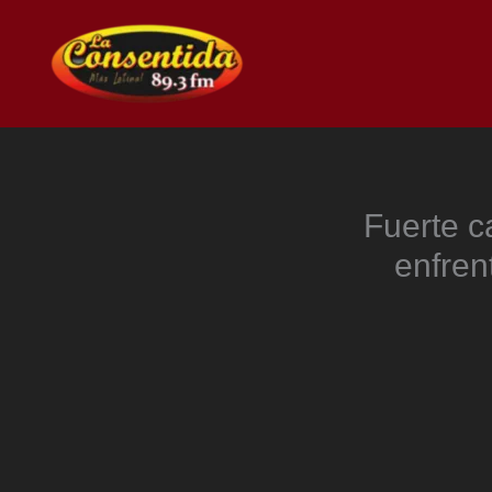
Ir
al
contenido
Fuerte c
enfren