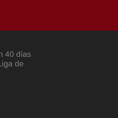
as
Top
Redes
Pauta
Privacy Policy
n 40 días
Liga de