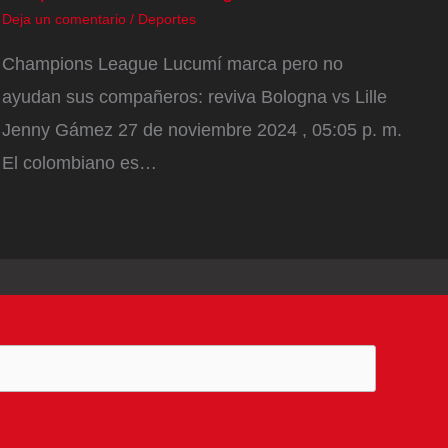
Deja un comentario
/
Deportes
Champions League Lucumí marca pero no
ayudan sus compañeros: reviva Bologna vs Lille
Jenny Gámez 27 de noviembre 2024 , 05:05 p. m.
El colombiano es…