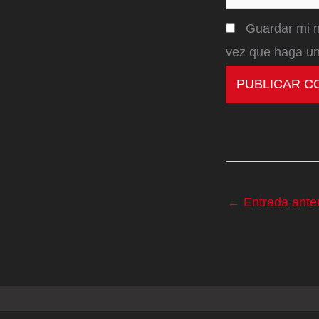
Guardar mi n
vez que haga un
←
Entrada anter