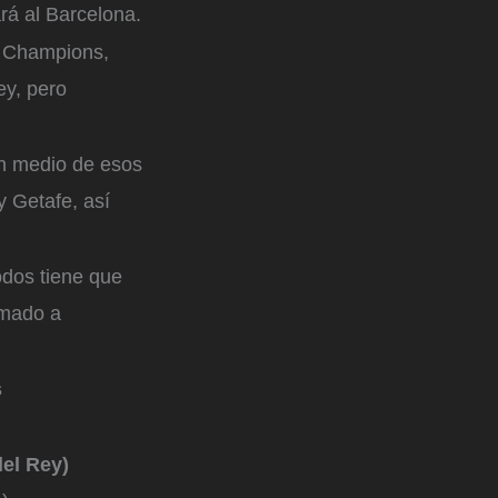
ará al Barcelona.
de Champions,
ey, pero
en medio de esos
y Getafe, así
odos tiene que
umado a
s
del Rey)