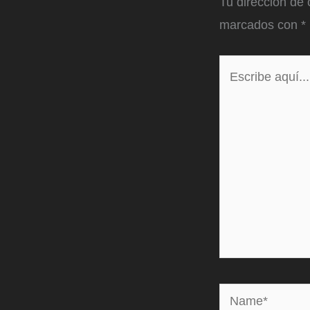
Tu dirección de 
marcados con
*
Escribe
aquí...
Name*