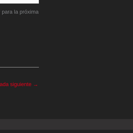
 para la próxima
rada siguiente
→