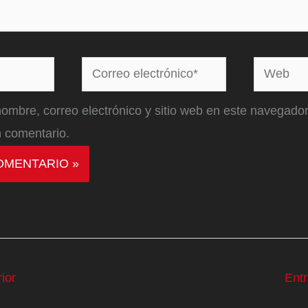
Correo
Web
electrónico*
ombre, correo electrónico y sitio web en este navegador
 comentario.
ior
Ent