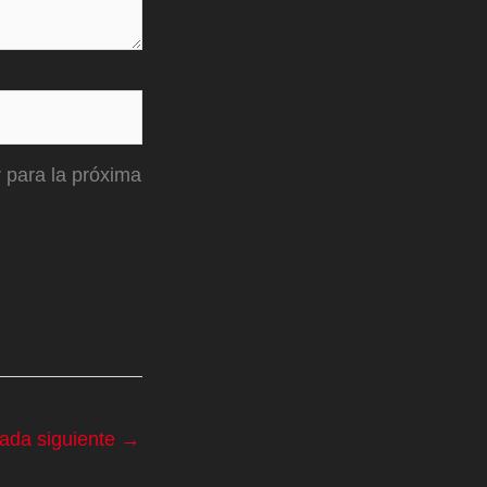
 para la próxima
rada siguiente
→