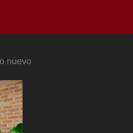
as
Top
Redes
Pauta
Privacy Policy
mo nuevo