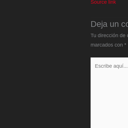
Source link
Deja un c
Tu dirección de 
marcados con
*
Escribe
aquí...