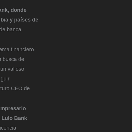
Bank, donde
bia y países de
 de banca
tema financiero
n busca de
un valioso
guir
futuro CEO de
empresario
e Lulo Bank
icencia