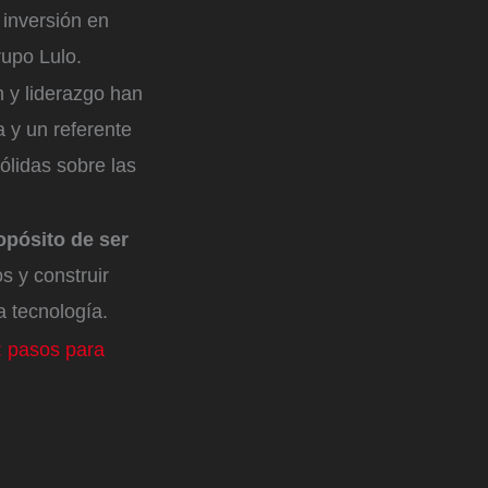
e inversión en
rupo Lulo.
n y liderazgo han
a y un referente
ólidas sobre las
opósito de ser
s y construir
a tecnología.
: pasos para