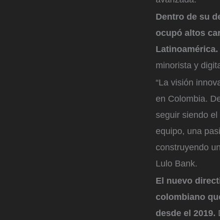
Dentro de su de
ocupó altos ca
Latinoamérica
minorista y digi
“La visión innov
en Colombia. De
seguir siendo e
equipo, una pasi
construyendo una
Lulo Bank.
El nuevo direc
colombiano que
desde el 2019.
D