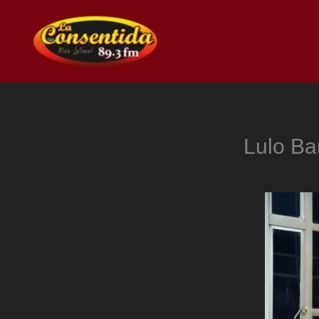
Ir
al
contenido
Lulo Ba