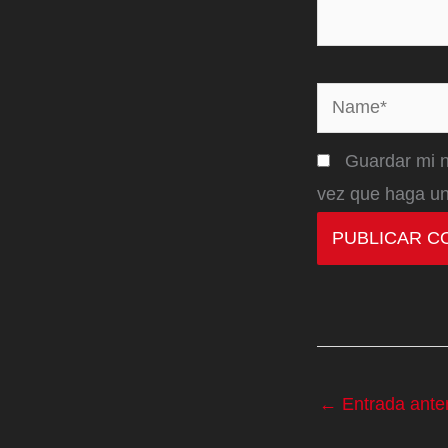
Name*
Guardar mi n
vez que haga un
←
Entrada anter