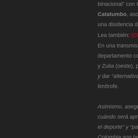
binacional” con 
Catatumbo
, as
una disidencia d
Lea también:
(Ch
En una transmis
departamento co
y Zulia (oeste),
y dar “alternati
limítrofe.
Asimismo, asegur
cuándo será apro
el deporte” y “pa
Colombia son ta