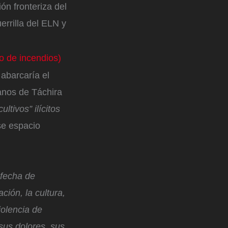
ón fronteriza del
errilla del ELN y
o de incendios)
abarcaría el
anos de Táchira
ltivos” ilícitos
se espacio
 fecha de
ción, la cultura,
violencia de
us dolores, sus