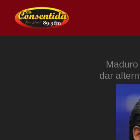
Ir
al
contenido
Maduro 
dar alter