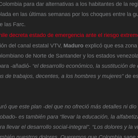
Colombia para dar alternativas a los habitantes de la regi
olada en las últimas semanas por los choques entre la gu
e las Farc.
ile decreta estado de emergencia ante el riesgo extrem
ión del canal estatal VTV,
Maduro
explicó que esa zona 
lombiano de Norte de Santander y los estados venezol
 para -añadió-
“el desarrollo económico, la sustitución de cu
vas de trabajos, decentes, a los hombres y mujeres”
de e
ó que este plan -del que no ofreció más detalles ni dio
bado- es también para “llevar la educación, la alfabetiza
ra llevar el desarrollo social-integral”. “Los dolores y la 
mbién nuestros dolores. Queremos que Colombia sane s