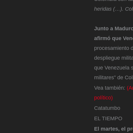
heridas (…). Col
Junto a Maduro,
afirmó que Ve
procesamiento d
despliegue milit
que Venezuela se
militares” de Co
Vea también:
(A
político)
Catatumbo
EL TIEMPO
El martes, el 