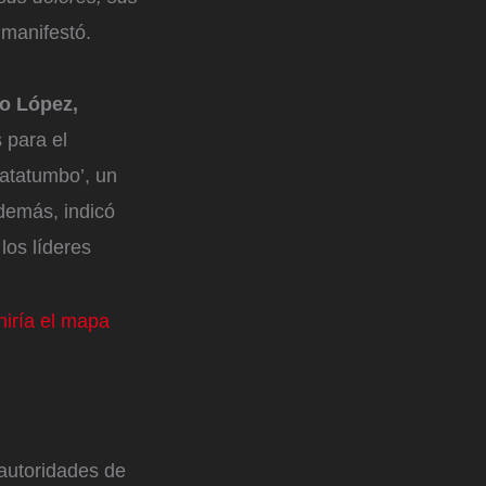
, manifestó.
no López,
s para el
atatumbo’, un
Además, indicó
los líderes
niría el mapa
 autoridades de