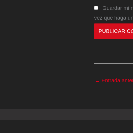
Guardar mi n
vez que haga un
←
Entrada anter