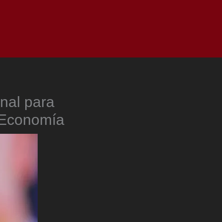
as
Top
Redes
Pauta
Privacy Policy
nal para
| Economía