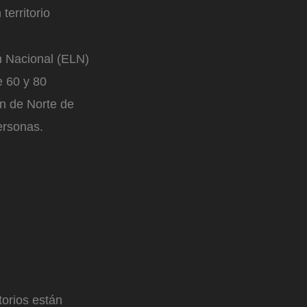
erritorio
ón Nacional (ELN)
e 60 y 80
ón de Norte de
ersonas.
orios están