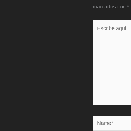
marcados con
*
Escribe
aquí...
Name*