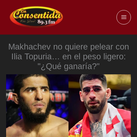
Ir
al
MAI
contenido
ME
Makhachev no quiere pelear con
Ilia Topuria… en el peso ligero:
"¿Qué ganaría?"