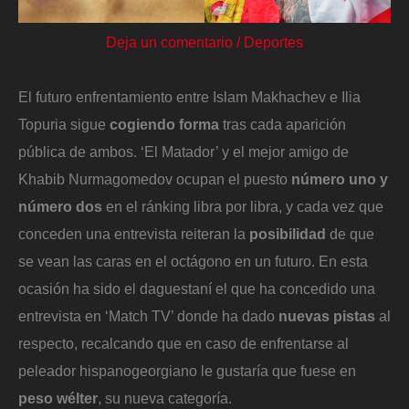
Deja un comentario
/
Deportes
El futuro enfrentamiento entre Islam Makhachev e Ilia
Topuria sigue
cogiendo forma
tras cada aparición
pública de ambos. ‘El Matador’ y el mejor amigo de
Khabib Nurmagomedov ocupan el puesto
número uno y
número dos
en el ránking libra por libra, y cada vez que
conceden una entrevista reiteran la
posibilidad
de que
se vean las caras en el octágono en un futuro. En esta
ocasión ha sido el daguestaní el que ha concedido una
entrevista en ‘Match TV’ donde ha dado
nuevas pistas
al
respecto, recalcando que en caso de enfrentarse al
peleador hispanogeorgiano le gustaría que fuese en
peso wélter
, su nueva categoría.