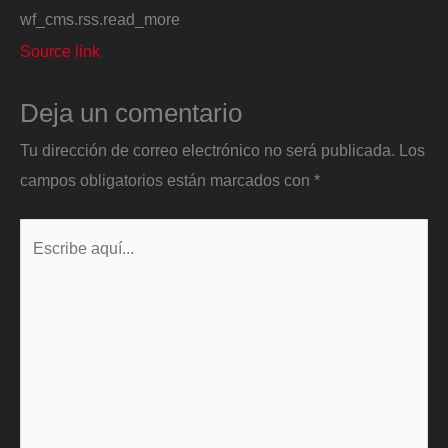
wf_cms.rss.read_more
Source link
Deja un comentario
Tu dirección de correo electrónico no será publicada.
Los
campos obligatorios están marcados con
*
Escribe
aquí...