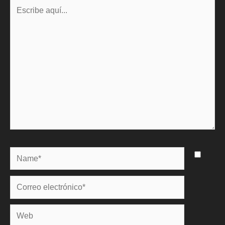
Escribe
aquí...
Name*
Correo
electrónico*
Web