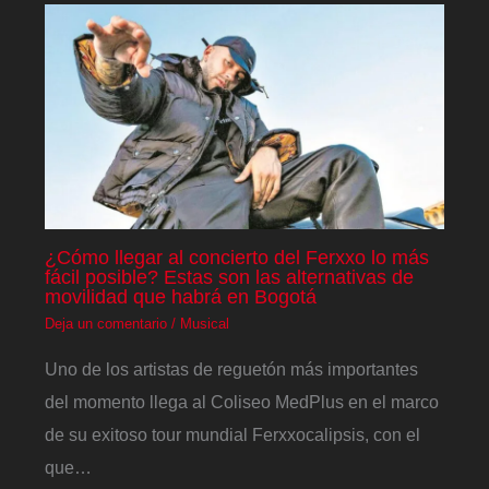
¿Cómo llegar al concierto del Ferxxo lo más
fácil posible? Estas son las alternativas de
movilidad que habrá en Bogotá
Deja un comentario
/
Musical
Uno de los artistas de reguetón más importantes
del momento llega al Coliseo MedPlus en el marco
de su exitoso tour mundial Ferxxocalipsis, con el
que…