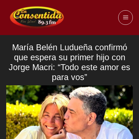
Ir
al
MAI
contenido
ME
María Belén Ludueña confirmó
que espera su primer hijo con
Jorge Macri: “Todo este amor es
para vos”