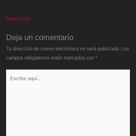
Source link
Deja un comentario
Tu dirección de correo electrónico no será publicada.
Los
campos obligatorios están marcados con
*
Escribe
aquí...